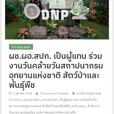
โปร่งใส
ได้
มาตรฐาน
เพื่อ
ทหารผ่านศึก
ไทย
ข่าว สปภ.อผศ.
ผช.ผอ.สปภ. เป็นผู้แทน ร่วม
งานวันคล้ายวันสถาปนากรม
อุทยานแห่งชาติ สัตว์ป่าและ
พันธุ์พืช
2 ตุลาคม 2568
Punyanuch Pimpisan
นางสาวเบญจวรรณ
,
,
ท่ากระเบา
ผช.ผอ.สปภ.
ผช.ผอ.สปภ. เป็นผู้แทน ร่วมงานวันคล้ายวัน
,
,
สถาปนากรมอุทยานแห่งชาติ สัตว์ป่าและพันธุ์พืช
สปภ.อผศ.
สำนักงาน
,
รักษาความปลอดภัย
องค์การสงเคราะห์ทหารผ่านศึก