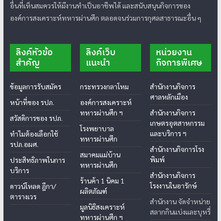
อื่นที่เห็นสมควรให้มีงานทำเป็นอาชีพได้ และสนับสนุนกิจการของ
องค์การสงเคราะห์ทหารผ่านศึก ตลอดจนร่วมการกุศลสาธารณะอื่น ๆ
ลิงค์หัวข้อ
ลิงค์เว็บ
หน่วยงาน
สำคัญ
แนะนำ
กิจการพิเศษ
ข้อมูลการรับสมัคร
กระทรวงกลาโหม
สำนักงานกิจการ
ศาลหลักเมือง
หน้าที่ของ รปภ.
องค์การสงเคราะห์
ทหารผ่านศึก ฯ
สำนักงานกิจการ
สวัสดิการของ รปภ.
เกษตรอุตสาหกรรม
โรงพยาบาล
และบริการ ฯ
ทำไมต้องเลือกใช้
ทหารผ่านศึก
รปภ.อผศ.
สำนักงานกิจการโรง
สมาคมแม่บ้าน
พิมพ์
ประสิทธิภาพในการ
ทหารผ่านศึก
บริการ
สำนักงานกิจการ
ร้านค้า 1 นิคม 1
โรงงานในอารักษ์
ดาวน์โหลด ฎีกา/
ผลิตภัณฑ์
ตารางเวร
สำนักงาน จัดจำหน่าย
มูลนิธิสงเคราะห์
สลากกินแบ่งและบุหรี่
ทหารผ่านศึก ฯ