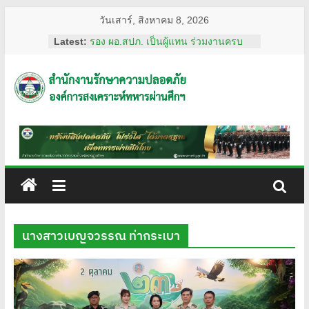
Skip
วันเสาร์, สิงหาคม 8, 2026
to
Latest:
รอง ผอ.สปภ. เป็นผู้แทน ร่วมงานครบ
content
รอบ อสมท. คู่สังคมไทย 74 ปี ประจำปี
2569
ผอ.สปภ. เดินทางตรวจเยี่ยมเจ้าหน้าที่
สำนักงาน
รปภ. ณ ศูนย์การแพทย์ปัญญานันทภิกขุ
ชลประทาน มหาวิทยาลัย
ศรีนครินทรวิโรฒ
รักษา
การทงทะเบียน แอป รปภ.สปภ.
เลขานุการ อผศ. และคุณปริศนา กล่ำ
พินิจ พร้อมด้วยสื่อมวลชน เข้าเยี่ยมชม
ความ
สถานฝึกอบรมหลักสูตรการรักษาความ
ปลอดภัย ของโรงเรียนรักษาความ
ปลอดภัย
ปลอดภัย อผศ.
ผอ.สปภ. และ เจ้าหน้าที่จาก สำนักงาน
นางสาวเบญจวรรณ ท่ากระเบา
รักษาความปลอดภัย ตรวจเยี่ยมการ
อผศ.
ปฏิบัติงานเจ้าหน้าที่รักษาความปลอดภัย
ณ สวนวชิรเบญจทัศ (สวนรถไฟ)
ทรัพย์สิน
ปลอดภัย