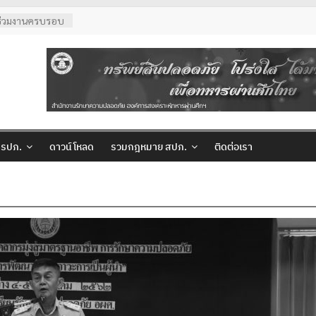
 ร่วมงานครบรอบ
 ประจำปี 2569
มเจ้าหน้าที่
ญญานันทภิกขุ
.สปภ.
ริศนา กล่ำพินิจ
เยี่ยมชมสถานฝึก
่ รปภ.
ดาวน์โหลด
รวมกฎหมาย สปภ.
ติดต่อเรา
ความปลอดภัย
ลอดภัย อผศ.
จาก สำนักงาน
ยี่ยมการปฏิบัติ
มปลอดภัย ณ สวน