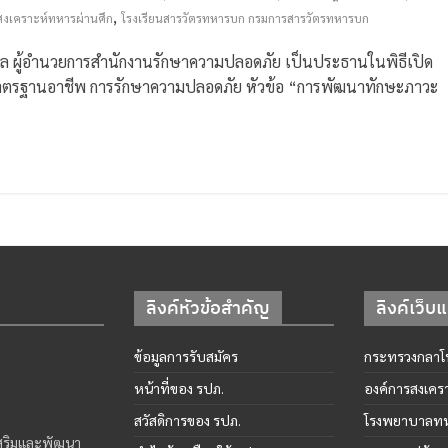
,
สงเคราะห์ทหารผ่านศึก
โรงเรียนสารวัตรทหารบก กรมการสารวัตรทหารบก
ชโรบล ผู้อำนวยการสำนักงานรักษาความปลอดภัย เป็นประธานในพิธีเปิด
่มาตรฐานอาชีพ การรักษาความปลอดภัย หัวข้อ “การพัฒนาทักษะภาวะ
ลิงค์หัวข้อสำคัญ
ลิงค์เว็บ
ข้อมูลการรับสมัคร
กระทรวงกลาโ
หน้าที่ของ รปภ.
องค์การสงเคร
สวัสดิการของ รปภ.
โรงพยาบาลทห
เสริมและพัฒนา