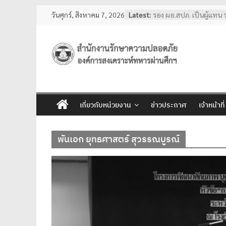
Skip
วันศุกร์, สิงหาคม 7, 2026
Latest:
รอง ผอ.สปภ. เป็นผู้แทน
to
อสมท. คู่สังคมไทย 74 ปี
ผอ.สปภ. เดินทางตรวจเยี่ย
content
รปภ. ณ ศูนย์การแพทย์ปั
ชลประทาน มหาวิทยาลัย
สำนักงาน
ศรีนครินทรวิโรฒ
การทงทะเบียน แอป รปภ
รักษา
เลขานุการ อผศ. และคุณป
พร้อมด้วยสื่อมวลชน เข้า
เกี่ยวกับหน่วยงาน
ข่าวประกาศ
เจ้าหน้าที
อบรมหลักสูตรการรักษา
ความ
ของโรงเรียนรักษาความป
ผอ.สปภ. และ เจ้าหน้าที่
รักษาความปลอดภัย ตรวจเ
พันเอก ยุทธศาสตร์ สุวรรณบูรณ์
ปลอดภัย
งานเจ้าหน้าที่รักษาควา
วชิรเบญจทัศ (สวนรถไฟ)
อผศ.
ทรัพย์สิน
ปลอดภัย
โปร่งใส