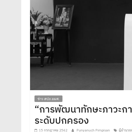
ได้
มาตรฐาน
เพื่อ
ทหารผ่านศึก
ไทย
ข่าว สปภ.อผศ.
“การพัฒนาทักษะภาวะการเป็
ระดับปกครอง
15 กรกฎาคม 2562
Punyanuch Pimpisan
ผู้อำนว