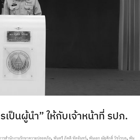
นผู้นำ” ให้กับเจ้าหน้าที่ รปภ.
,
,
,
ยการสำนักงานรักษาความปลอดภัย
พันตรี ภัคดี ทัดจันทร์
พันเอก ณัฐศักดิ์ วัชโรบล
พัน