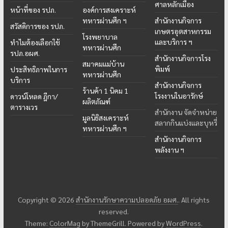
ศาลหลักเมือง
หน้าที่ของ รปภ.
องค์การสงเคราะห์
ทหารผ่านศึก ฯ
สำนักงานกิจการ
สวัสดิการของ รปภ.
เกษตรอุตสาหกรรม
โรงพยาบาล
และบริการ ฯ
ทำไมต้องเลือกใช้
ทหารผ่านศึก
รปภ.อผศ.
สำนักงานกิจการโรง
สมาคมแม่บ้าน
พิมพ์
ประสิทธิภาพในการ
ทหารผ่านศึก
บริการ
สำนักงานกิจการ
ร้านค้า 1 นิคม 1
โรงงานในอารักษ์
ดาวน์โหลด ฎีกา/
ผลิตภัณฑ์
ตารางเวร
สำนักงาน จัดจำหน่าย
มูลนิธิสงเคราะห์
สลากกินแบ่งและบุหรี่
ทหารผ่านศึก ฯ
สำนักงานกิจการ
พลังงาน ฯ
Copyright © 2026
สำนักงานรักษาความปลอดภัย อผศ.
. All rights
reserved.
Theme:
ColorMag
by ThemeGrill. Powered by
WordPress
.