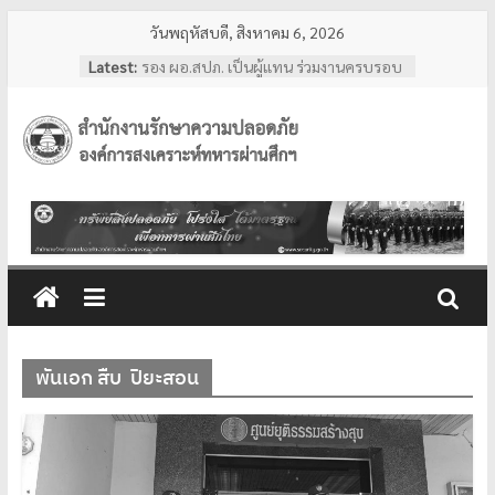
Skip
วันพฤหัสบดี, สิงหาคม 6, 2026
to
Latest:
รอง ผอ.สปภ. เป็นผู้แทน ร่วมงานครบรอบ
content
อสมท. คู่สังคมไทย 74 ปี ประจำปี 2569
ผอ.สปภ. เดินทางตรวจเยี่ยมเจ้าหน้าที่
รปภ. ณ ศูนย์การแพทย์ปัญญานันทภิกขุ
สำนักงาน
ชลประทาน มหาวิทยาลัย
ศรีนครินทรวิโรฒ
การทงทะเบียน แอป รปภ.สปภ.
รักษา
เลขานุการ อผศ. และคุณปริศนา กล่ำพินิจ
พร้อมด้วยสื่อมวลชน เข้าเยี่ยมชมสถานฝึก
อบรมหลักสูตรการรักษาความปลอดภัย
ความ
ของโรงเรียนรักษาความปลอดภัย อผศ.
ผอ.สปภ. และ เจ้าหน้าที่จาก สำนักงาน
ปลอดภัย
รักษาความปลอดภัย ตรวจเยี่ยมการปฏิบัติ
งานเจ้าหน้าที่รักษาความปลอดภัย ณ สวน
พันเอก สืบ ปิยะสอน
วชิรเบญจทัศ (สวนรถไฟ)
อผศ.
ทรัพย์สิน
ปลอดภัย