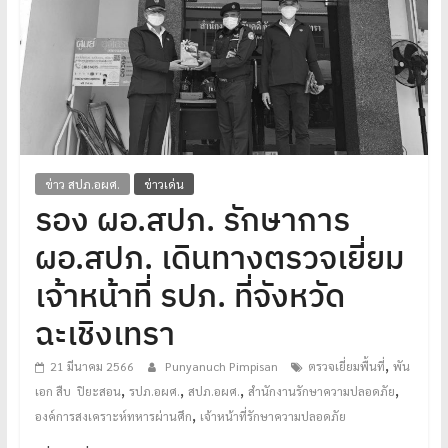
โปร่งใส
ได้
มาตรฐาน
เพื่อ
ทหารผ่านศึก
ไทย
ข่าว สปภ.อผศ.
ข่าวเด่น
รอง ผอ.สปภ. รักษาการ
ผอ.สปภ. เดินทางตรวจเยี่ยม
เจ้าหน้าที่ รปภ. ที่จังหวัด
ฉะเชิงเทรา
,
21 มีนาคม 2566
Punyanuch Pimpisan
ตรวจเยี่ยมพื้นที่
พัน
,
,
,
,
เอก สืบ ปิยะสอน
รปภ.อผศ.
สปภ.อผศ.
สำนักงานรักษาความปลอดภัย
,
องค์การสงเคราะห์ทหารผ่านศึก
เจ้าหน้าที่รักษาความปลอดภัย