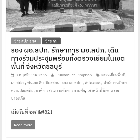
ข่าว สปภ.อผศ.
ข่าวเด่น
รอง ผอ.สปภ. รักษาการ ผอ.สปภ. เดิน
ทางร่วมประชุมพร้อมทั้งตรวจเยี่ยมในเขต
พื้นที่ จังหวัดชลบุรี
,
8 พฤศจิกายน 2565
Punyanuch Pimpisan
ตรวจเยี่ยมพื้นที่
,
,
,
,
ผอ.สปภ.
พันเอก สืบ ปิยะสอน
รอง ผอ.สปภ.
สปภ.อผศ.
สำนักงานรักษา
,
,
ความปลอดภัย
องค์การสงเคราะห์ทหารผ่านศึก
เจ้าหน้าที่รักษาความ
ปลอดภัย
เมื่อวันที่ ๒๗ &#821
Read more