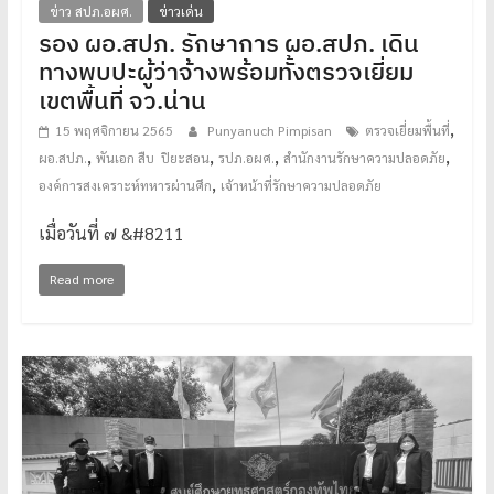
ข่าว สปภ.อผศ.
ข่าวเด่น
รอง ผอ.สปภ. รักษาการ ผอ.สปภ. เดิน
ทางพบปะผู้ว่าจ้างพร้อมทั้งตรวจเยี่ยม
เขตพื้นที่ จว.น่าน
,
15 พฤศจิกายน 2565
Punyanuch Pimpisan
ตรวจเยี่ยมพื้นที่
,
,
,
,
ผอ.สปภ.
พันเอก สืบ ปิยะสอน
รปภ.อผศ.
สำนักงานรักษาความปลอดภัย
,
องค์การสงเคราะห์ทหารผ่านศึก
เจ้าหน้าที่รักษาความปลอดภัย
เมื่อวันที่ ๗ &#8211
Read more