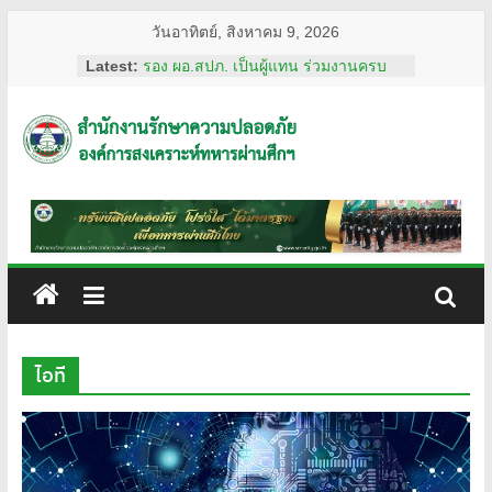
Skip
วันอาทิตย์, สิงหาคม 9, 2026
to
Latest:
รอง ผอ.สปภ. เป็นผู้แทน ร่วมงานครบ
content
รอบ อสมท. คู่สังคมไทย 74 ปี ประจำปี
2569
ผอ.สปภ. เดินทางตรวจเยี่ยมเจ้าหน้าที่
สำนักงาน
รปภ. ณ ศูนย์การแพทย์ปัญญานันทภิกขุ
ชลประทาน มหาวิทยาลัย
ศรีนครินทรวิโรฒ
รักษา
การทงทะเบียน แอป รปภ.สปภ.
เลขานุการ อผศ. และคุณปริศนา กล่ำ
พินิจ พร้อมด้วยสื่อมวลชน เข้าเยี่ยมชม
ความ
สถานฝึกอบรมหลักสูตรการรักษาความ
ปลอดภัย ของโรงเรียนรักษาความ
ปลอดภัย
ปลอดภัย อผศ.
ผอ.สปภ. และ เจ้าหน้าที่จาก สำนักงาน
ไอที
รักษาความปลอดภัย ตรวจเยี่ยมการ
อผศ.
ปฏิบัติงานเจ้าหน้าที่รักษาความปลอดภัย
ณ สวนวชิรเบญจทัศ (สวนรถไฟ)
ทรัพย์สิน
ปลอดภัย