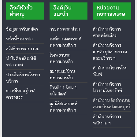
ลิงค์หัวข้อ
ลิงค์เว็บ
หน่วยงาน
สำคัญ
แนะนำ
กิจการพิเศษ
ข้อมูลการรับสมัคร
กระทรวงกลาโหม
สำนักงานกิจการ
ศาลหลักเมือง
หน้าที่ของ รปภ.
องค์การสงเคราะห์
ทหารผ่านศึก ฯ
สำนักงานกิจการ
สวัสดิการของ รปภ.
เกษตรอุตสาหกรรม
โรงพยาบาล
และบริการ ฯ
ทำไมต้องเลือกใช้
ทหารผ่านศึก
รปภ.อผศ.
สำนักงานกิจการโรง
สมาคมแม่บ้าน
พิมพ์
ประสิทธิภาพในการ
ทหารผ่านศึก
บริการ
สำนักงานกิจการ
ร้านค้า 1 นิคม 1
โรงงานในอารักษ์
ดาวน์โหลด ฎีกา/
ผลิตภัณฑ์
ตารางเวร
สำนักงาน จัดจำหน่าย
มูลนิธิสงเคราะห์
สลากกินแบ่งและบุหรี่
ทหารผ่านศึก ฯ
สำนักงานกิจการ
พลังงาน ฯ