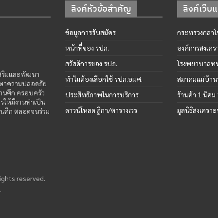
ลิงค์หัวข้อสำคัญ
ลิงค์เว็บ
ข้อมูลการรับสมัคร
กระทรวงกลาโ
หน้าที่ของ รปภ.
องค์การสงเคร
สวัสดิการของ รปภ.
โรงพยาบาลทห
เสริมและพัฒนา
ทำไมต้องเลือกใช้ รปภ.อผศ.
สมาคมแม่บ้าน
ักษาความปลอดภัย
่านศึก ครอบครัว
ประสิทธิภาพในการบริการ
ร้านค้า 1 นิคม
ให้มีงานทำเป็น
ดาวน์โหลด ฎีกา/ตารางเวร
มูลนิธิสงเครา
านศึก ตลอดจนร่วม
 rights reserved.
.