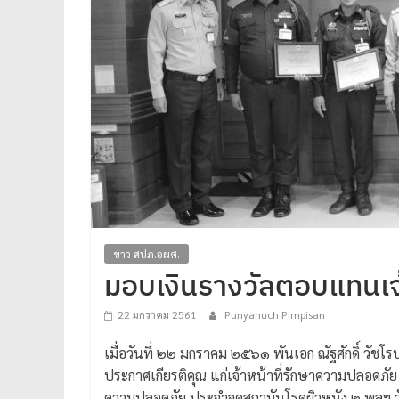
ได้
มาตรฐาน
เพื่อ
ทหารผ่านศึก
ไทย
ข่าว สปภ.อผศ.
มอบเงินรางวัลตอบแทนเจ้าหน
22 มกราคม 2561
Punyanuch Pimpisan
เมื่อวันที่ ๒๒ มกราคม ๒๕๖๑ พันเอก ณัฐศักดิ์ วั
ประกาศเกียรติคุณ แก่เจ้าหน้าที่รักษาความปลอดภัย
ความปลอดภัย ประจำจุดสถาบันโรคผิวหนัง ๒.พลฯ วั