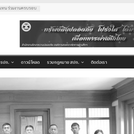
ู้แทน ร่วมงานครบรอบ
74 ปี ประจำปี 2569
เยี่ยมเจ้าหน้าที่
ทย์ปัญญานันทภิกขุ
ยาลัย
 รปภ.สปภ.
คุณปริศนา กล่ำพินิจ
 เข้าเยี่ยมชมสถานฝึก
่ รปภ.
ดาวน์โหลด
รวมกฎหมาย สปภ.
ติดต่อเรา
ักษาความปลอดภัย
ความปลอดภัย อผศ.
้าที่จาก สำนักงาน
ตรวจเยี่ยมการปฏิบัติ
ษาความปลอดภัย ณ สวน
รถไฟ)