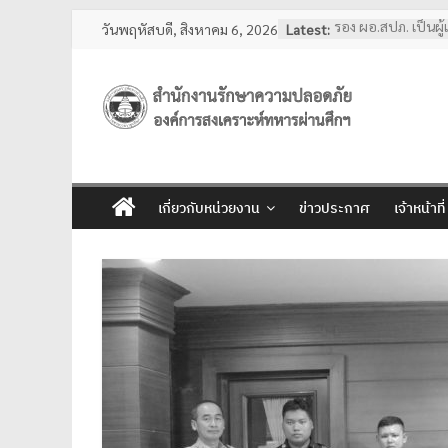
Skip
วันพฤหัสบดี, สิงหาคม 6, 2026
Latest:
รอง ผอ.สปภ. เป็นผ
to
อสมท. คู่สังคมไทย 
ผอ.สปภ. เดินทางตรวจ
content
รปภ. ณ ศูนย์การแพ
ชลประทาน มหาวิท
สำนักงาน
ศรีนครินทรวิโรฒ
การทงทะเบียน แอป
รักษา
เลขานุการ อผศ. และ
พร้อมด้วยสื่อมวลชน
เกี่ยวกับหน่วยงาน
ข่าวประกาศ
เจ้าหน้าที
อบรมหลักสูตรการร
ความ
ของโรงเรียนรักษา
ผอ.สปภ. และ เจ้าหน
รักษาความปลอดภัย 
ปลอดภัย
งานเจ้าหน้าที่รัก
วชิรเบญจทัศ (สวน
อผศ.
ทรัพย์สิน
ปลอดภัย
โปร่งใส