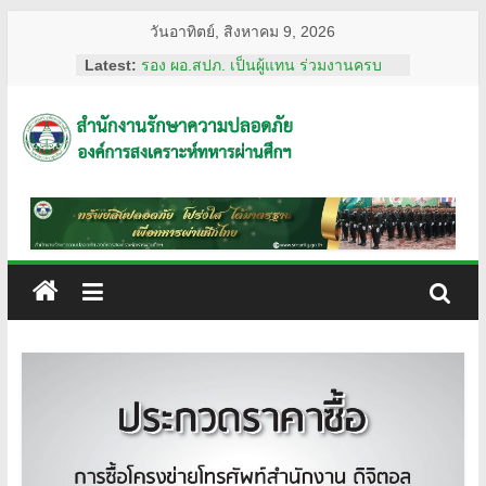
Skip
วันอาทิตย์, สิงหาคม 9, 2026
to
Latest:
รอง ผอ.สปภ. เป็นผู้แทน ร่วมงานครบ
content
รอบ อสมท. คู่สังคมไทย 74 ปี ประจำปี
2569
ผอ.สปภ. เดินทางตรวจเยี่ยมเจ้าหน้าที่
สำนักงาน
รปภ. ณ ศูนย์การแพทย์ปัญญานันทภิกขุ
ชลประทาน มหาวิทยาลัย
ศรีนครินทรวิโรฒ
รักษา
การทงทะเบียน แอป รปภ.สปภ.
เลขานุการ อผศ. และคุณปริศนา กล่ำ
พินิจ พร้อมด้วยสื่อมวลชน เข้าเยี่ยมชม
ความ
สถานฝึกอบรมหลักสูตรการรักษาความ
ปลอดภัย ของโรงเรียนรักษาความ
ปลอดภัย
ปลอดภัย อผศ.
ผอ.สปภ. และ เจ้าหน้าที่จาก สำนักงาน
รักษาความปลอดภัย ตรวจเยี่ยมการ
อผศ.
ปฏิบัติงานเจ้าหน้าที่รักษาความปลอดภัย
ณ สวนวชิรเบญจทัศ (สวนรถไฟ)
ทรัพย์สิน
ปลอดภัย