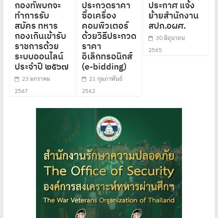
กองทัพบกจะ
ประกวดราคา
ประกาศ แจ้ง
ทำการรับ
ซื้อเครื่อง
ย้ายสำนักงาน
สมัคร ทหาร
คอมพิวเตอร์
สปภ.อผศ.
กองเกินเข้ารับ
ด้วยวิธีประกวด
30 มิถุนายน
ราชการด้วย
ราคา
2565
ระบบออนไลน์
อิเล็กทรอนิกส์
ประจำปี ๒๕๖๗
(e-bidding)
23 มกราคม
21 กุมภาพันธ์
2567
2562