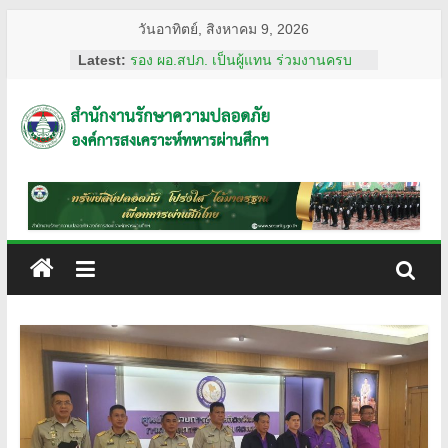
Skip
วันอาทิตย์, สิงหาคม 9, 2026
to
Latest:
รอง ผอ.สปภ. เป็นผู้แทน ร่วมงานครบ
content
รอบ อสมท. คู่สังคมไทย 74 ปี ประจำปี
2569
ผอ.สปภ. เดินทางตรวจเยี่ยมเจ้าหน้าที่
สำนักงาน
รปภ. ณ ศูนย์การแพทย์ปัญญานันทภิกขุ
ชลประทาน มหาวิทยาลัย
ศรีนครินทรวิโรฒ
รักษา
การทงทะเบียน แอป รปภ.สปภ.
เลขานุการ อผศ. และคุณปริศนา กล่ำ
พินิจ พร้อมด้วยสื่อมวลชน เข้าเยี่ยมชม
ความ
สถานฝึกอบรมหลักสูตรการรักษาความ
ปลอดภัย ของโรงเรียนรักษาความ
ปลอดภัย
ปลอดภัย อผศ.
ผอ.สปภ. และ เจ้าหน้าที่จาก สำนักงาน
รักษาความปลอดภัย ตรวจเยี่ยมการ
อผศ.
ปฏิบัติงานเจ้าหน้าที่รักษาความปลอดภัย
ณ สวนวชิรเบญจทัศ (สวนรถไฟ)
ทรัพย์สิน
ปลอดภัย