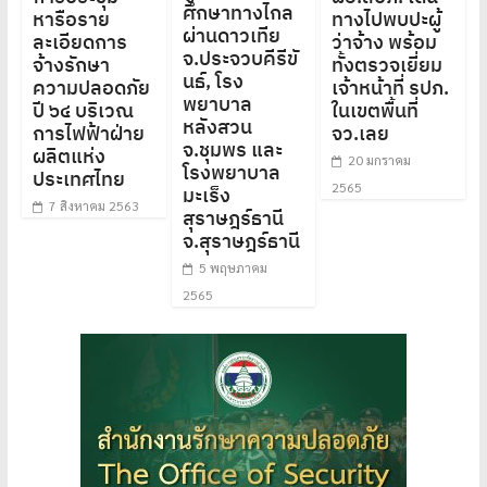
ศึกษาทางไกล
หารือราย
ทางไปพบปะผู้
ผ่านดาวเทีย
ละเอียดการ
ว่าจ้าง พร้อม
จ.ประจวบคีรีขั
จ้างรักษา
ทั้งตรวจเยี่ยม
นธ์, โรง
ความปลอดภัย
เจ้าหน้าที่ รปภ.
พยาบาล
ปี ๖๔ บริเวณ
ในเขตพื้นที่
หลังสวน
การไฟฟ้าฝ่าย
จว.เลย
จ.ชุมพร และ
ผลิตแห่ง
20 มกราคม
โรงพยาบาล
ประเทศไทย
2565
มะเร็ง
7 สิงหาคม 2563
สุราษฎร์ธานี
จ.สุราษฎร์ธานี
5 พฤษภาคม
2565