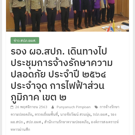
โปร่งใส
ได้
มาตรฐาน
เพื่อ
ทหารผ่านศึก
ข่าว สปภ.อผศ.
ไทย
รอง ผอ.สปภ. เดินทางไป
ประชุมการจ้างรักษาความ
ปลอดภัย ประจำปี ๒๕๖๔
ประจำจุด การไฟฟ้าส่วน
ภูมิภาค เขต ๒
26 พฤศจิกายน 2563
Punyanuch Pimpisan
การจ้างรักษา
,
,
,
,
ความปลอดภัย
ตรวจเยี่ยมพื้นที่
นายชัยวัฒน์ สวนนุ่ม
รปภ.อผศ.
รอง
,
,
,
ผอ.สปภ.
สปภ.อผศ.
สำนักงานรักษาความปลอดภัย
องค์การสงเคราะห์
ทหารผ่านศึก