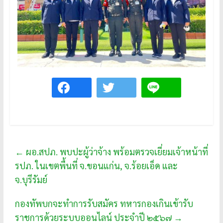
←
ผอ.สปภ. พบปะผู้ว่าจ้าง พร้อมตรวจเยี่ยมเจ้าหน้าที่
รปภ. ในเขตพื้นที่ จ.ขอนแก่น, จ.ร้อยเอ็ด และ
จ.บุรีรัมย์
กองทัพบกจะทำการรับสมัคร ทหารกองเกินเข้ารับ
ราชการด้วยระบบออนไลน์ ประจำปี ๒๕๖๗
→