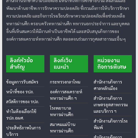
สำนักงานรักษาความปลอดภัย มีหน้าที่ให้การศึกษาอบรม ส่งเสริมและ
พัฒนาด้านอาชีพ การรักษาความปลอดภัย ซึ่งรวมถึงการให้บริการรักษา
ความปลอดภัย และกิจการโรงเรียนรักษาความปลอดภัยเพื่อช่วยเหลือ
ทหารผ่านศึก ครอบครัวทหารผ่านศึก ทหารนอกประจำการ และบุคคล
อื่นที่เห็นสมควรให้มีงานทำเป็นอาชีพได้ และสนับสนุนกิจการของ
องค์การสงเคราะห์ทหารผ่านศึก ตลอดจนร่วมการกุศลสาธารณะอื่น ๆ
ลิงค์หัวข้อ
ลิงค์เว็บ
หน่วยงาน
สำคัญ
แนะนำ
กิจการพิเศษ
ข้อมูลการรับสมัคร
กระทรวงกลาโหม
สำนักงานกิจการ
ศาลหลักเมือง
หน้าที่ของ รปภ.
องค์การสงเคราะห์
ทหารผ่านศึก ฯ
สำนักงานกิจการ
สวัสดิการของ รปภ.
เกษตรอุตสาหกรรม
โรงพยาบาล
และบริการ ฯ
ทำไมต้องเลือกใช้
ทหารผ่านศึก
รปภ.อผศ.
สำนักงานกิจการโรง
สมาคมแม่บ้าน
พิมพ์
ประสิทธิภาพในการ
ทหารผ่านศึก
บริการ
สำนักงานกิจการ