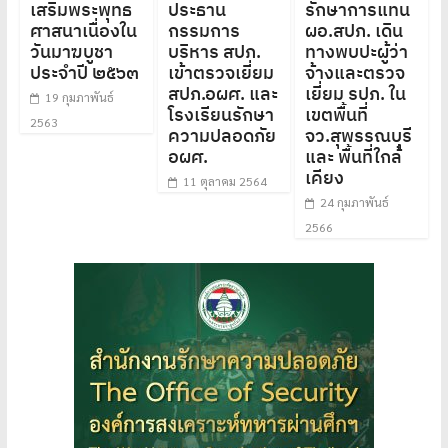
เสริมพระพุทธ
ประธาน
รักษาการแทน
ศาสนาเนื่องใน
กรรมการ
ผอ.สปภ. เดิน
วันมาฆบูชา
บริหาร สปภ.
ทางพบปะผู้ว่า
ประจำปี ๒๕๖๓
เข้าตรวจเยี่ยม
จ้างและตรวจ
สปภ.อผศ. และ
เยี่ยม รปภ. ใน
19 กุมภาพันธ์
โรงเรียนรักษา
เขตพื้นที่
2563
ความปลอดภัย
จว.สุพรรณบุรี
อผศ.
และ พื้นที่ใกล้
เคียง
11 ตุลาคม 2564
24 กุมภาพันธ์
2566