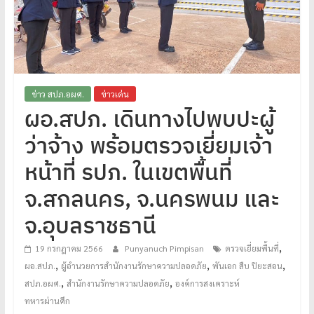
โปร่งใส
ได้
มาตรฐาน
เพื่อ
ทหารผ่านศึก
ข่าว สปภ.อผศ.
ข่าวเด่น
ไทย
ผอ.สปภ. เดินทางไปพบปะผู้
ว่าจ้าง พร้อมตรวจเยี่ยมเจ้า
หน้าที่ รปภ. ในเขตพื้นที่
จ.สกลนคร, จ.นครพนม และ
จ.อุบลราชธานี
,
19 กรกฎาคม 2566
Punyanuch Pimpisan
ตรวจเยี่ยมพื้นที่
,
,
,
ผอ.สปภ.
ผู้อำนวยการสำนักงานรักษาความปลอดภัย
พันเอก สืบ ปิยะสอน
,
,
สปภ.อผศ.
สำนักงานรักษาความปลอดภัย
องค์การสงเคราะห์
ทหารผ่านศึก