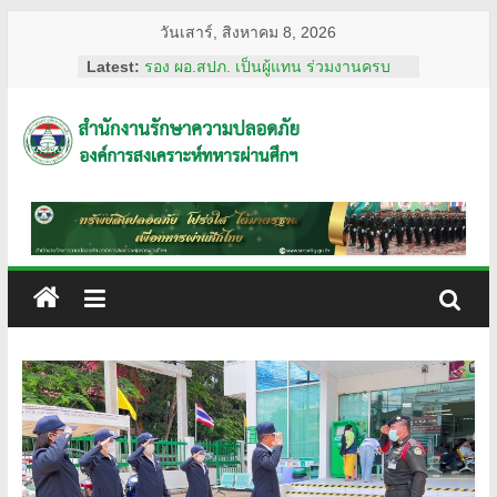
Skip
วันเสาร์, สิงหาคม 8, 2026
to
Latest:
รอง ผอ.สปภ. เป็นผู้แทน ร่วมงานครบ
content
รอบ อสมท. คู่สังคมไทย 74 ปี ประจำปี
2569
ผอ.สปภ. เดินทางตรวจเยี่ยมเจ้าหน้าที่
สำนักงาน
รปภ. ณ ศูนย์การแพทย์ปัญญานันทภิกขุ
ชลประทาน มหาวิทยาลัย
ศรีนครินทรวิโรฒ
รักษา
การทงทะเบียน แอป รปภ.สปภ.
เลขานุการ อผศ. และคุณปริศนา กล่ำ
พินิจ พร้อมด้วยสื่อมวลชน เข้าเยี่ยมชม
ความ
สถานฝึกอบรมหลักสูตรการรักษาความ
ปลอดภัย ของโรงเรียนรักษาความ
ปลอดภัย
ปลอดภัย อผศ.
ผอ.สปภ. และ เจ้าหน้าที่จาก สำนักงาน
รักษาความปลอดภัย ตรวจเยี่ยมการ
อผศ.
ปฏิบัติงานเจ้าหน้าที่รักษาความปลอดภัย
ณ สวนวชิรเบญจทัศ (สวนรถไฟ)
ทรัพย์สิน
ปลอดภัย