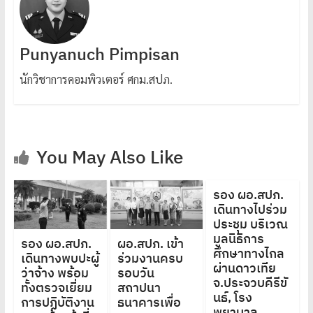
Punyanuch Pimpisan
นักวิชาการคอมพิวเตอร์ ศกม.สปภ.
You May Also Like
รอง ผอ.สปภ.
เดินทางไปร่วม
ประชุม บริเวณ
มูลนิธิการ
รอง ผอ.สปภ.
ผอ.สปภ. เข้า
ศึกษาทางไกล
เดินทางพบปะผู้
ร่วมงานครบ
ผ่านดาวเทีย
ว่าจ้าง พร้อม
รอบวัน
จ.ประจวบคีรีขั
ทั้งตรวจเยี่ยม
สถาปนา
นธ์, โรง
การปฏิบัติงาน
ธนาคารเพื่อ
พยาบาล