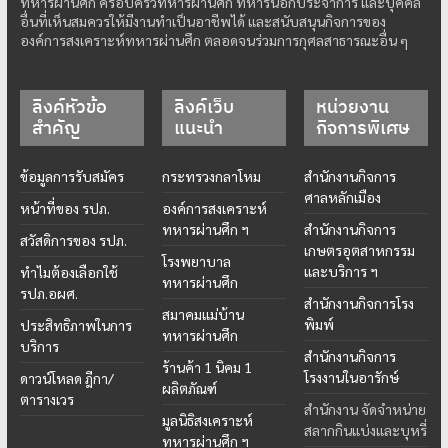
ทหารผ่านศึก ครอบครัวทหารผ่านศึก ทหารนอกประจำการ และบุคคล
อื่นที่เห็นสมควรให้มีงานทำเป็นอาชีพได้ และสนับสนุนกิจการของ
องค์การสงเคราะห์ทหารผ่านศึก ตลอดจนร่วมการกุศลสาธารณะอื่น ๆ
ลิงค์หัวข้อ
ลิงค์เว็บ
หน่วยงาน
สำคัญ
แนะนำ
กิจการพิเศษ
ข้อมูลการรับสมัคร
กระทรวงกลาโหม
สำนักงานกิจการ
ศาลหลักเมือง
หน้าที่ของ รปภ.
องค์การสงเคราะห์
ทหารผ่านศึก ฯ
สำนักงานกิจการ
สวัสดิการของ รปภ.
เกษตรอุตสาหกรรม
โรงพยาบาล
และบริการ ฯ
ทำไมต้องเลือกใช้
ทหารผ่านศึก
รปภ.อผศ.
สำนักงานกิจการโรง
สมาคมแม่บ้าน
พิมพ์
ประสิทธิภาพในการ
ทหารผ่านศึก
บริการ
สำนักงานกิจการ
ร้านค้า 1 นิคม 1
โรงงานในอารักษ์
ดาวน์โหลด ฎีกา/
ผลิตภัณฑ์
ตารางเวร
สำนักงาน จัดจำหน่าย
มูลนิธิสงเคราะห์
สลากกินแบ่งและบุหรี่
ทหารผ่านศึก ฯ