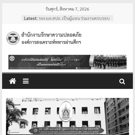
Skip
วันศุกร์, สิงหาคม 7, 2026
to
Latest:
รอง ผอ.สปภ. เป็นผู้แทน ร่วมงานครบรอบ
content
อสมท. คู่สังคมไทย 74 ปี ประจำปี 2569
ผอ.สปภ. เดินทางตรวจเยี่ยมเจ้าหน้าที่
รปภ. ณ ศูนย์การแพทย์ปัญญานันทภิกขุ
สำนักงาน
ชลประทาน มหาวิทยาลัย
ศรีนครินทรวิโรฒ
การทงทะเบียน แอป รปภ.สปภ.
รักษา
เลขานุการ อผศ. และคุณปริศนา กล่ำพินิจ
พร้อมด้วยสื่อมวลชน เข้าเยี่ยมชมสถานฝึก
อบรมหลักสูตรการรักษาความปลอดภัย
ความ
ของโรงเรียนรักษาความปลอดภัย อผศ.
ผอ.สปภ. และ เจ้าหน้าที่จาก สำนักงาน
ปลอดภัย
รักษาความปลอดภัย ตรวจเยี่ยมการปฏิบัติ
งานเจ้าหน้าที่รักษาความปลอดภัย ณ สวน
วชิรเบญจทัศ (สวนรถไฟ)
อผศ.
ทรัพย์สิน
ปลอดภัย