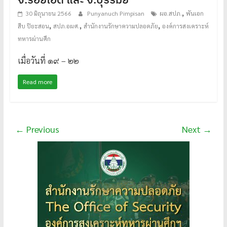
,
30 มิถุนายน 2566
Punyanuch Pimpisan
ผอ.สปภ.
พันเอก
,
,
,
สืบ ปิยะสอน
สปภ.อผศ.
สำนักงานรักษาความปลอดภัย
องค์การสงเคราะห์
ทหารผ่านศึก
เมื่อวันที่ ๑๙ – ๒๒
Read more
← Previous
Next →