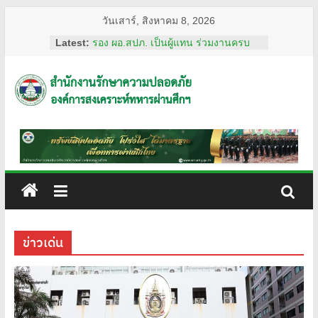
Skip
วันเสาร์, สิงหาคม 8, 2026
to
Latest:
รอง ผอ.สปภ. เป็นผู้แทน ร่วมงานครบ
content
รอบ อสมท. คู่สังคมไทย 74 ปี ประจำปี
2569
ผอ.สปภ. เดินทางตรวจเยี่ยมเจ้าหน้าที่
สำนักงาน
รปภ. ณ ศูนย์การแพทย์ปัญญานันทภิกขุ
ชลประทาน มหาวิทยาลัย
ศรีนครินทรวิโรฒ
รักษา
การทงทะเบียน แอป รปภ.สปภ.
เลขานุการ อผศ. และคุณปริศนา กล่ำ
พินิจ พร้อมด้วยสื่อมวลชน เข้าเยี่ยมชม
ความ
สถานฝึกอบรมหลักสูตรการรักษาความ
ปลอดภัย ของโรงเรียนรักษาความ
ปลอดภัย
ปลอดภัย อผศ.
ผอ.สปภ. และ เจ้าหน้าที่จาก สำนักงาน
ข่าวเด่น
รักษาความปลอดภัย ตรวจเยี่ยมการ
อผศ.
ปฏิบัติงานเจ้าหน้าที่รักษาความปลอดภัย
ณ สวนวชิรเบญจทัศ (สวนรถไฟ)
ทรัพย์สิน
ปลอดภัย