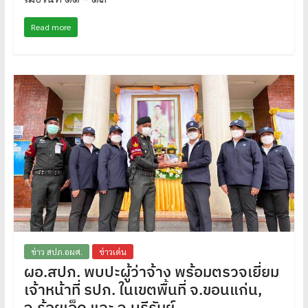
Read more
ข่าว สปภ.อผศ.
ข่าวเด่น
ผอ.สปภ. พบปะผู้ว่าจ้าง พร้อมตรวจเยี่ยม
เจ้าหน้าที่ รปภ. ในเขตพื้นที่ จ.ขอนแก่น,
จ.ร้อยเอ็ด และ จ.บุรีรัมย์