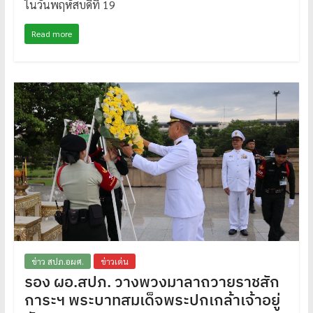
ในวันพฤหัสบดีที่ 19
Read more
ข่าว สปภ.อผศ.
ข่าวเด่น
รอง ผอ.สปภ. วางพวงมาลาถวายราชสัก
การะฯ พระบาทสมเด็จพระปกเกล้าเจ้าอยู่