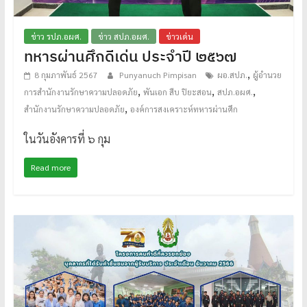
ข่าว รปภ.อผศ.
ข่าว สปภ.อผศ.
ข่าวเด่น
ทหารผ่านศึกดีเด่น ประจำปี ๒๕๖๗
,
8 กุมภาพันธ์ 2567
Punyanuch Pimpisan
ผอ.สปภ.
ผู้อำนวย
,
,
,
การสำนักงานรักษาความปลอดภัย
พันเอก สืบ ปิยะสอน
สปภ.อผศ.
,
สำนักงานรักษาความปลอดภัย
องค์การสงเคราะห์ทหารผ่านศึก
ในวันอังคารที่ ๖ กุม
Read more