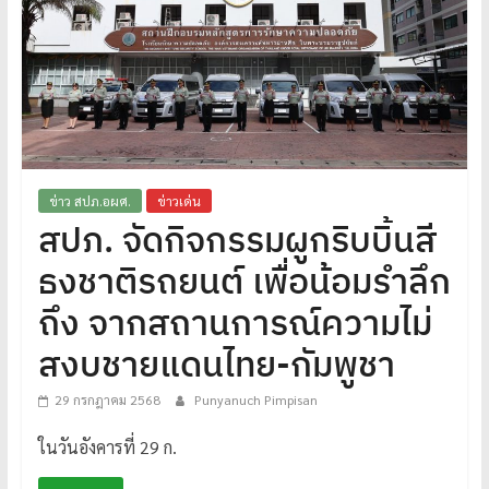
โปร่งใส
ได้
มาตรฐาน
เพื่อ
ทหารผ่านศึก
ไทย
ข่าว สปภ.อผศ.
ข่าวเด่น
สปภ. จัดกิจกรรมผูกริบบิ้นสี
ธงชาติรถยนต์ เพื่อน้อมรำลึก
ถึง จากสถานการณ์ความไม่
สงบชายแดนไทย-กัมพูชา
29 กรกฎาคม 2568
Punyanuch Pimpisan
ในวันอังคารที่ 29 ก.