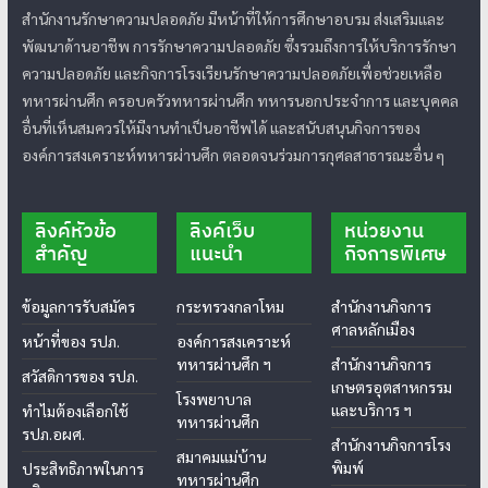
สำนักงานรักษาความปลอดภัย มีหน้าที่ให้การศึกษาอบรม ส่งเสริมและ
พัฒนาด้านอาชีพ การรักษาความปลอดภัย ซึ่งรวมถึงการให้บริการรักษา
ความปลอดภัย และกิจการโรงเรียนรักษาความปลอดภัยเพื่อช่วยเหลือ
ทหารผ่านศึก ครอบครัวทหารผ่านศึก ทหารนอกประจำการ และบุคคล
อื่นที่เห็นสมควรให้มีงานทำเป็นอาชีพได้ และสนับสนุนกิจการของ
องค์การสงเคราะห์ทหารผ่านศึก ตลอดจนร่วมการกุศลสาธารณะอื่น ๆ
ลิงค์หัวข้อ
ลิงค์เว็บ
หน่วยงาน
สำคัญ
แนะนำ
กิจการพิเศษ
ข้อมูลการรับสมัคร
กระทรวงกลาโหม
สำนักงานกิจการ
ศาลหลักเมือง
หน้าที่ของ รปภ.
องค์การสงเคราะห์
ทหารผ่านศึก ฯ
สำนักงานกิจการ
สวัสดิการของ รปภ.
เกษตรอุตสาหกรรม
โรงพยาบาล
และบริการ ฯ
ทำไมต้องเลือกใช้
ทหารผ่านศึก
รปภ.อผศ.
สำนักงานกิจการโรง
สมาคมแม่บ้าน
พิมพ์
ประสิทธิภาพในการ
ทหารผ่านศึก