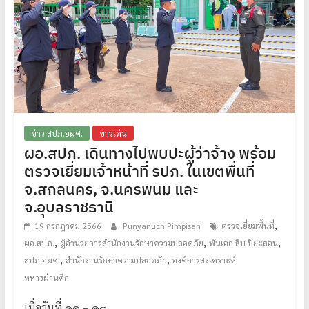
ข่าว สปภ.อผศ.
ข่าวเด่น
ผอ.สปภ. เดินทางไปพบปะผู้ว่าจ้าง พร้อม
ตรวจเยี่ยมเจ้าหน้าที่ รปภ. ในเขตพื้นที่
จ.สกลนคร, จ.นครพนม และ
จ.อุบลราชธานี
,
19 กรกฎาคม 2566
Punyanuch Pimpisan
ตรวจเยี่ยมพื้นที่
,
,
,
ผอ.สปภ.
ผู้อำนวยการสำนักงานรักษาความปลอดภัย
พันเอก สืบ ปิยะสอน
,
,
สปภ.อผศ.
สำนักงานรักษาความปลอดภัย
องค์การสงเคราะห์
ทหารผ่านศึก
เมื่อวันที่ ๑๑ – ๑๓