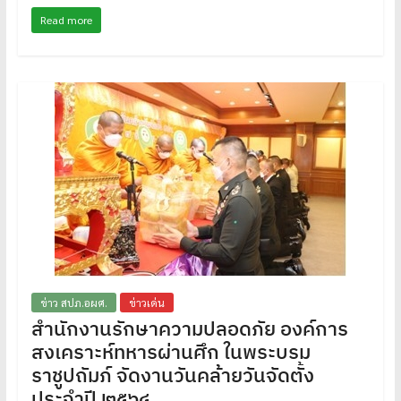
Read more
ข่าว สปภ.อผศ.
ข่าวเด่น
สำนักงานรักษาความปลอดภัย องค์การ
สงเคราะห์ทหารผ่านศึก ในพระบรม
ราชูปถัมภ์ จัดงานวันคล้ายวันจัดตั้ง
ประจำปี ๒๕๖๔