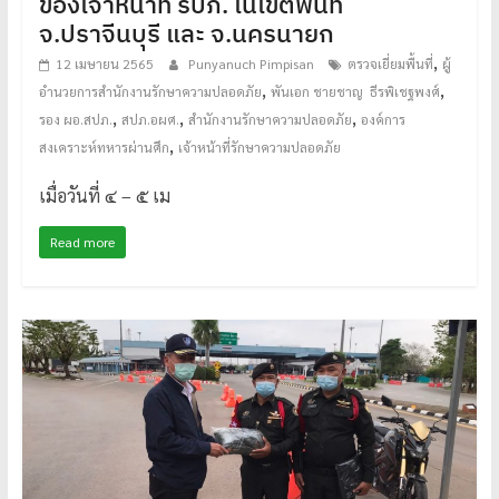
ของเจ้าหน้าที่ รปภ. ในเขตพื้นที่
จ.ปราจีนบุรี และ จ.นครนายก
,
12 เมษายน 2565
Punyanuch Pimpisan
ตรวจเยี่ยมพื้นที่
ผู้
,
,
อำนวยการสำนักงานรักษาความปลอดภัย
พันเอก ชายชาญ ธีรพิเชฐพงศ์
,
,
,
รอง ผอ.สปภ.
สปภ.อผศ.
สำนักงานรักษาความปลอดภัย
องค์การ
,
สงเคราะห์ทหารผ่านศึก
เจ้าหน้าที่รักษาความปลอดภัย
เมื่อวันที่ ๔ – ๕ เม
Read more