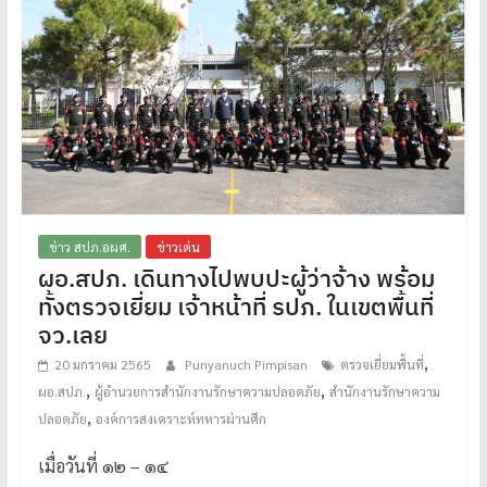
ข่าว สปภ.อผศ.
ข่าวเด่น
ผอ.สปภ. เดินทางไปพบปะผู้ว่าจ้าง พร้อม
ทั้งตรวจเยี่ยม เจ้าหน้าที่ รปภ. ในเขตพื้นที่
จว.เลย
,
20 มกราคม 2565
Punyanuch Pimpisan
ตรวจเยี่ยมพื้นที่
,
,
ผอ.สปภ.
ผู้อำนวยการสำนักงานรักษาความปลอดภัย
สำนักงานรักษาความ
,
ปลอดภัย
องค์การสงเคราะห์ทหารผ่านศึก
เมื่อวันที่ ๑๒ – ๑๔