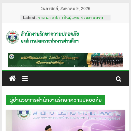
Skip
วันอาทิตย์, สิงหาคม 9, 2026
to
Latest:
รอง ผอ.สปภ. เป็นผู้แทน ร่วมงานครบ
content
รอบ อสมท. คู่สังคมไทย 74 ปี ประจำปี
2569
ผอ.สปภ. เดินทางตรวจเยี่ยมเจ้าหน้าที่
สำนักงาน
รปภ. ณ ศูนย์การแพทย์ปัญญานันทภิกขุ
ชลประทาน มหาวิทยาลัย
ศรีนครินทรวิโรฒ
รักษา
การทงทะเบียน แอป รปภ.สปภ.
เลขานุการ อผศ. และคุณปริศนา กล่ำ
พินิจ พร้อมด้วยสื่อมวลชน เข้าเยี่ยมชม
ความ
สถานฝึกอบรมหลักสูตรการรักษาความ
ปลอดภัย ของโรงเรียนรักษาความ
ปลอดภัย
ปลอดภัย อผศ.
ผอ.สปภ. และ เจ้าหน้าที่จาก สำนักงาน
ผู้อำนวยการสำนักงานรักษาความปลอดภัย
รักษาความปลอดภัย ตรวจเยี่ยมการ
อผศ.
ปฏิบัติงานเจ้าหน้าที่รักษาความปลอดภัย
ณ สวนวชิรเบญจทัศ (สวนรถไฟ)
ทรัพย์สิน
ปลอดภัย