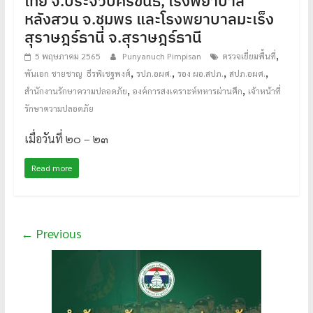
เทีย จ.ประจวบคีรีขันธ์, โรงพยาบาล
หลังสวน จ.ชุมพร และโรงพยาบาลมะเร็ง
สุราษฎร์ธานี จ.สุราษฎร์ธานี
,
5 พฤษภาคม 2565
Punyanuch Pimpisan
ตรวจเยี่ยมพื้นที่
,
,
,
,
พันเอก ชายชาญ ธีรพิเชฐพงศ์
รปภ.อผศ.
รอง ผอ.สปภ.
สปภ.อผศ.
,
,
สำนักงานรักษาความปลอดภัย
องค์การสงเคราะห์ทหารผ่านศึก
เจ้าหน้าที่
รักษาความปลอดภัย
เมื่อวันที่ ๒๐ – ๒๓
Read more
← Previous