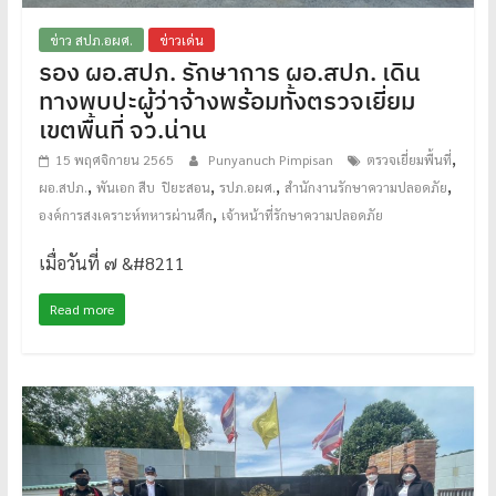
ข่าว สปภ.อผศ.
ข่าวเด่น
รอง ผอ.สปภ. รักษาการ ผอ.สปภ. เดิน
ทางพบปะผู้ว่าจ้างพร้อมทั้งตรวจเยี่ยม
เขตพื้นที่ จว.น่าน
,
15 พฤศจิกายน 2565
Punyanuch Pimpisan
ตรวจเยี่ยมพื้นที่
,
,
,
,
ผอ.สปภ.
พันเอก สืบ ปิยะสอน
รปภ.อผศ.
สำนักงานรักษาความปลอดภัย
,
องค์การสงเคราะห์ทหารผ่านศึก
เจ้าหน้าที่รักษาความปลอดภัย
เมื่อวันที่ ๗ &#8211
Read more