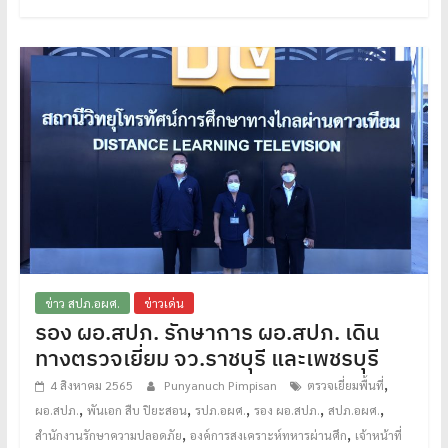
ข่าว สปภ.อผศ.
ข่าวเด่น
รอง ผอ.สปภ. รักษาการ ผอ.สปภ. เดิน
ทางตรวจเยี่ยม จว.ราชบุรี และเพชรบุรี
,
4 สิงหาคม 2565
Punyanuch Pimpisan
ตรวจเยี่ยมพื้นที่
,
,
,
,
,
ผอ.สปภ.
พันเอก สืบ ปิยะสอน
รปภ.อผศ.
รอง ผอ.สปภ.
สปภ.อผศ.
,
,
สำนักงานรักษาความปลอดภัย
องค์การสงเคราะห์ทหารผ่านศึก
เจ้าหน้าที่