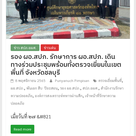
ข่าว สปภ.อผศ.
ข่าวเด่น
รอง ผอ.สปภ. รักษาการ ผอ.สปภ. เดิน
ทางร่วมประชุมพร้อมทั้งตรวจเยี่ยมในเขต
พื้นที่ จังหวัดชลบุรี
,
8 พฤศจิกายน 2565
Punyanuch Pimpisan
ตรวจเยี่ยมพื้นที่
,
,
,
,
ผอ.สปภ.
พันเอก สืบ ปิยะสอน
รอง ผอ.สปภ.
สปภ.อผศ.
สำนักงานรักษา
,
,
ความปลอดภัย
องค์การสงเคราะห์ทหารผ่านศึก
เจ้าหน้าที่รักษาความ
ปลอดภัย
เมื่อวันที่ ๒๗ &#821
Read more