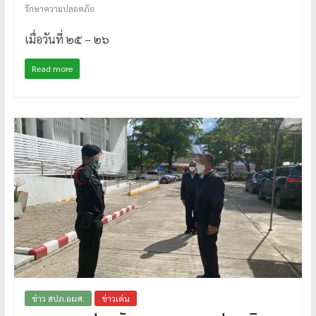
รักษาความปลอดภัย
เมื่อวันที่ ๒๕ – ๒๖
Read more
ข่าว สปภ.อผศ.
ข่าวเด่น