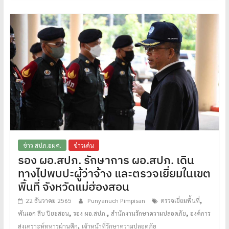
ข่าว สปภ.อผศ.
ข่าวเด่น
รอง ผอ.สปภ. รักษาการ ผอ.สปภ. เดิน
ทางไปพบปะผู้ว่าจ้าง และตรวจเยี่ยมในเขต
พื้นที่ จังหวัดแม่ฮ่องสอน
,
22 ธันวาคม 2565
Punyanuch Pimpisan
ตรวจเยี่ยมพื้นที่
,
,
,
พันเอก สืบ ปิยะสอน
รอง ผอ.สปภ.
สำนักงานรักษาความปลอดภัย
องค์การ
,
สงเคราะห์ทหารผ่านศึก
เจ้าหน้าที่รักษาความปลอดภัย