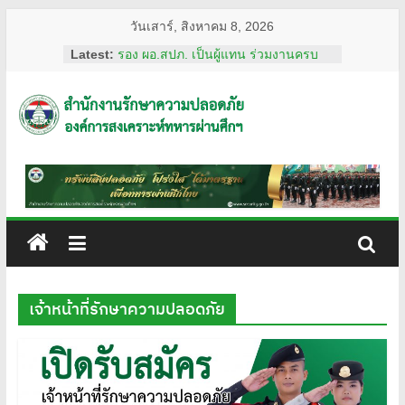
Skip
วันเสาร์, สิงหาคม 8, 2026
to
Latest:
รอง ผอ.สปภ. เป็นผู้แทน ร่วมงานครบ
content
รอบ อสมท. คู่สังคมไทย 74 ปี ประจำปี
2569
ผอ.สปภ. เดินทางตรวจเยี่ยมเจ้าหน้าที่
สำนักงาน
รปภ. ณ ศูนย์การแพทย์ปัญญานันทภิกขุ
ชลประทาน มหาวิทยาลัย
ศรีนครินทรวิโรฒ
รักษา
การทงทะเบียน แอป รปภ.สปภ.
เลขานุการ อผศ. และคุณปริศนา กล่ำ
พินิจ พร้อมด้วยสื่อมวลชน เข้าเยี่ยมชม
ความ
สถานฝึกอบรมหลักสูตรการรักษาความ
ปลอดภัย ของโรงเรียนรักษาความ
ปลอดภัย
ปลอดภัย อผศ.
ผอ.สปภ. และ เจ้าหน้าที่จาก สำนักงาน
เจ้าหน้าที่รักษาความปลอดภัย
รักษาความปลอดภัย ตรวจเยี่ยมการ
อผศ.
ปฏิบัติงานเจ้าหน้าที่รักษาความปลอดภัย
ณ สวนวชิรเบญจทัศ (สวนรถไฟ)
ทรัพย์สิน
ปลอดภัย