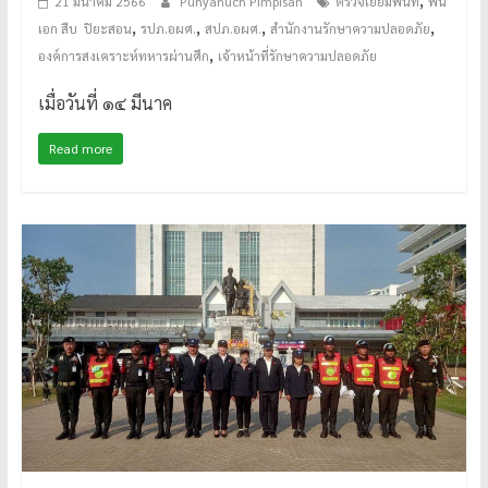
21 มีนาคม 2566
Punyanuch Pimpisan
ตรวจเยี่ยมพื้นที่
พัน
,
,
,
,
เอก สืบ ปิยะสอน
รปภ.อผศ.
สปภ.อผศ.
สำนักงานรักษาความปลอดภัย
,
องค์การสงเคราะห์ทหารผ่านศึก
เจ้าหน้าที่รักษาความปลอดภัย
เมื่อวันที่ ๑๔ มีนาค
Read more