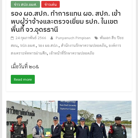
ข่าว สปภ.อผศ.
ข่าวเด่น
รอง ผอ.สปภ. ทำการแทน ผอ. สปภ. เข้า
พบผู้ว่าจ้างและตรวจเยี่ยม รปภ. ในเขต
พื้นที่ จว.อุดรธานี
24 กุมภาพันธ์ 2566
Punyanuch Pimpisan
พันเอก สืบ ปิยะ
,
,
,
,
สอน
รปภ.อผศ.
รอง ผอ.สปภ.
สำนักงานรักษาความปลอดภัย
องค์การ
,
สงเคราะห์ทหารผ่านศึก
เจ้าหน้าที่รักษาความปลอดภัย
เมื่อวันที่ ๒๐&
Read more