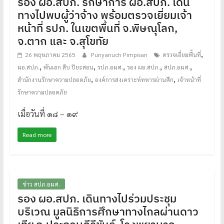
รอง ผอ.สปภ. รักษาการ ผอ.สปภ. เดิน
ทางไปพบผู้ว่าจ้าง พร้อมตรวจเยี่ยมเจ้า
หน้าที่ รปภ. ในเขตพื้นที่ จ.พิษณุโลก,
จ.ตาก และ จ.สุโขทัย
,
26 พฤษภาคม 2565
Punyanuch Pimpisan
ตรวจเยี่ยมพื้นที่
,
,
,
,
,
ผอ.สปภ.
พันเอก สืบ ปิยะสอน
รปภ.อผศ.
รอง ผอ.สปภ.
สปภ.อผศ.
,
,
สำนักงานรักษาความปลอดภัย
องค์การสงเคราะห์ทหารผ่านศึก
เจ้าหน้าที่
รักษาความปลอดภัย
เมื่อวันที่ ๑๘ – ๑๙
Read more
ข่าว สปภ.อผศ.
รอง ผอ.สปภ. เดินทางไปร่วมประชุม
บริเวณ มูลนิธิการศึกษาทางไกลผ่านดาว