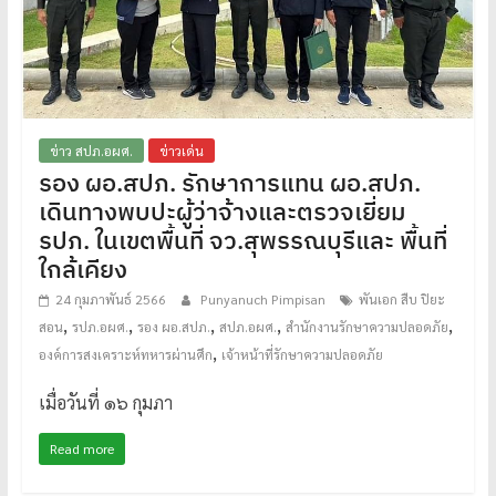
ข่าว สปภ.อผศ.
ข่าวเด่น
รอง ผอ.สปภ. รักษาการแทน ผอ.สปภ.
เดินทางพบปะผู้ว่าจ้างและตรวจเยี่ยม
รปภ. ในเขตพื้นที่ จว.สุพรรณบุรีและ พื้นที่
ใกล้เคียง
24 กุมภาพันธ์ 2566
Punyanuch Pimpisan
พันเอก สืบ ปิยะ
,
,
,
,
,
สอน
รปภ.อผศ.
รอง ผอ.สปภ.
สปภ.อผศ.
สำนักงานรักษาความปลอดภัย
,
องค์การสงเคราะห์ทหารผ่านศึก
เจ้าหน้าที่รักษาความปลอดภัย
เมื่อวันที่ ๑๖ กุมภา
Read more