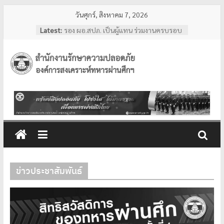
Skip
วันศุกร์, สิงหาคม 7, 2026
to
Latest:
รอง ผอ.สปภ. เป็นผู้แทน ร่วมงานครบรอบ
content
อสมท. คู่สังคมไทย 74 ปี ประจำปี 2569
ผอ.สปภ. เดินทางตรวจเยี่ยมเจ้าหน้าที่
รปภ. ณ ศูนย์การแพทย์ปัญญานันทภิกขุ
สำนักงาน
ชลประทาน มหาวิทยาลัย
ศรีนครินทรวิโรฒ
การทงทะเบียน แอป รปภ.สปภ.
รักษา
เลขานุการ อผศ. และคุณปริศนา กล่ำพินิจ
พร้อมด้วยสื่อมวลชน เข้าเยี่ยมชมสถานฝึก
อบรมหลักสูตรการรักษาความปลอดภัย
ความ
ของโรงเรียนรักษาความปลอดภัย อผศ.
ผอ.สปภ. และ เจ้าหน้าที่จาก สำนักงาน
ปลอดภัย
รักษาความปลอดภัย ตรวจเยี่ยมการปฏิบัติ
งานเจ้าหน้าที่รักษาความปลอดภัย ณ สวน
ข่าวประชาสัมพันธ์
วชิรเบญจทัศ (สวนรถไฟ)
อผศ.
ทรัพย์สิน
ปลอดภัย