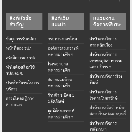
ลิงค์หัวข้อ
ลิงค์เว็บ
หน่วยงาน
สำคัญ
แนะนำ
กิจการพิเศษ
ข้อมูลการรับสมัคร
กระทรวงกลาโหม
สำนักงานกิจการ
ศาลหลักเมือง
หน้าที่ของ รปภ.
องค์การสงเคราะห์
ทหารผ่านศึก ฯ
สำนักงานกิจการ
สวัสดิการของ รปภ.
เกษตรอุตสาหกรรม
โรงพยาบาล
และบริการ ฯ
ทำไมต้องเลือกใช้
ทหารผ่านศึก
รปภ.อผศ.
สำนักงานกิจการโรง
สมาคมแม่บ้าน
พิมพ์
ประสิทธิภาพในการ
ทหารผ่านศึก
บริการ
สำนักงานกิจการ
ร้านค้า 1 นิคม 1
โรงงานในอารักษ์
ดาวน์โหลด ฎีกา/
ผลิตภัณฑ์
ตารางเวร
สำนักงาน จัดจำหน่าย
มูลนิธิสงเคราะห์
สลากกินแบ่งและบุหรี่
ทหารผ่านศึก ฯ
สำนักงานกิจการ
พลังงาน ฯ