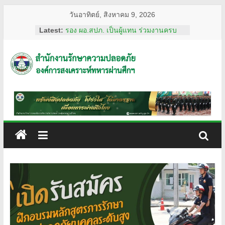
Skip
วันอาทิตย์, สิงหาคม 9, 2026
to
Latest:
รอง ผอ.สปภ. เป็นผู้แทน ร่วมงานครบ
content
รอบ อสมท. คู่สังคมไทย 74 ปี ประจำปี
2569
ผอ.สปภ. เดินทางตรวจเยี่ยมเจ้าหน้าที่
สำนักงาน
รปภ. ณ ศูนย์การแพทย์ปัญญานันทภิกขุ
ชลประทาน มหาวิทยาลัย
ศรีนครินทรวิโรฒ
รักษา
การทงทะเบียน แอป รปภ.สปภ.
เลขานุการ อผศ. และคุณปริศนา กล่ำ
พินิจ พร้อมด้วยสื่อมวลชน เข้าเยี่ยมชม
ความ
สถานฝึกอบรมหลักสูตรการรักษาความ
ปลอดภัย ของโรงเรียนรักษาความ
ปลอดภัย
ปลอดภัย อผศ.
ผอ.สปภ. และ เจ้าหน้าที่จาก สำนักงาน
รักษาความปลอดภัย ตรวจเยี่ยมการ
อผศ.
ปฏิบัติงานเจ้าหน้าที่รักษาความปลอดภัย
ณ สวนวชิรเบญจทัศ (สวนรถไฟ)
ทรัพย์สิน
ปลอดภัย