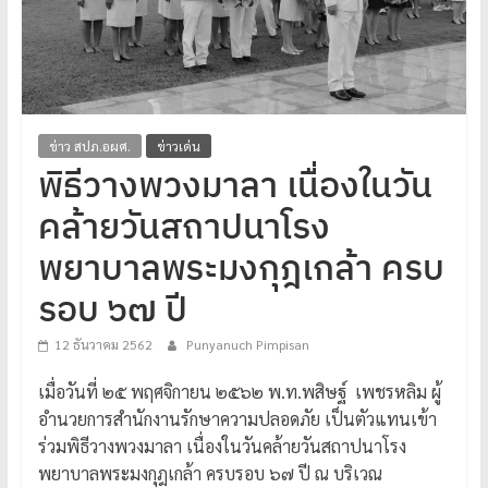
โปร่งใส
ได้
มาตรฐาน
เพื่อ
ทหารผ่านศึก
ข่าว สปภ.อผศ.
ข่าวเด่น
ไทย
พิธีวางพวงมาลา เนื่องในวัน
คล้ายวันสถาปนาโรง
พยาบาลพระมงกุฎเกล้า ครบ
รอบ ๖๗ ปี
12 ธันวาคม 2562
Punyanuch Pimpisan
เมื่อวันที่ ๒๕ พฤศจิกายน ๒๕๖๒ พ.ท.พสิษฐ์ เพชรหลิม ผู้
อำนวยการสำนักงานรักษาความปลอดภัย เป็นตัวแทนเข้า
ร่วมพิธีวางพวงมาลา เนื่องในวันคล้ายวันสถาปนาโรง
พยาบาลพระมงกุฎเกล้า ครบรอบ ๖๗ ปี ณ บริเวณ