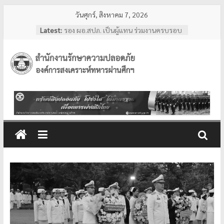
Skip
วันศุกร์, สิงหาคม 7, 2026
to
Latest:
รอง ผอ.สปภ. เป็นผู้แทน ร่วมงานครบรอบ
content
อสมท. คู่สังคมไทย 74 ปี ประจำปี 2569
ผอ.สปภ. เดินทางตรวจเยี่ยมเจ้าหน้าที่
รปภ. ณ ศูนย์การแพทย์ปัญญานันทภิกขุ
สำนักงาน
ชลประทาน มหาวิทยาลัย
ศรีนครินทรวิโรฒ
การทงทะเบียน แอป รปภ.สปภ.
รักษา
เลขานุการ อผศ. และคุณปริศนา กล่ำพินิจ
พร้อมด้วยสื่อมวลชน เข้าเยี่ยมชมสถานฝึก
อบรมหลักสูตรการรักษาความปลอดภัย
ความ
ของโรงเรียนรักษาความปลอดภัย อผศ.
ผอ.สปภ. และ เจ้าหน้าที่จาก สำนักงาน
ปลอดภัย
รักษาความปลอดภัย ตรวจเยี่ยมการปฏิบัติ
งานเจ้าหน้าที่รักษาความปลอดภัย ณ สวน
วชิรเบญจทัศ (สวนรถไฟ)
อผศ.
ทรัพย์สิน
ปลอดภัย