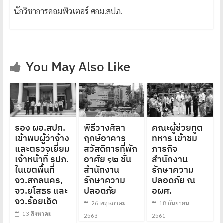
นักวิชาการคอมพิวเตอร์ ศกม.สปภ.
You May Also Like
รอง ผอ.สปภ.
พิธีวางศิลา
คณะผู้ช่วยทูต
เข้าพบผู้ว่าจ้าง
ฤกษ์อาคาร
ทหาร เข้าชม
และตรวจเยี่ยม
สวัสดิการที่พัก
ภารกิจ
เจ้าหน้าที่ รปภ.
อาศัย ๑๒ ชั้น
สำนักงาน
ในเขตพื้นที่
สำนักงาน
รักษาความ
จว.สกลนคร,
รักษาความ
ปลอดภัย ณ
จว.ยโสธร และ
ปลอดภัย
อผศ.
จว.ร้อยเอ็ด
26 พฤษภาคม
18 กันยายน
13 สิงหาคม
2563
2561