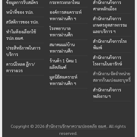
ข้อมูลการรับสมัคร
กระทรวงกลาโหม
สำนักงานกิจการ
ศาลหลักเมือง
หน้าที่ของ รปภ.
องค์การสงเคราะห์
ทหารผ่านศึก ฯ
สำนักงานกิจการ
สวัสดิการของ รปภ.
เกษตรอุตสาหกรรม
โรงพยาบาล
และบริการ ฯ
ทำไมต้องเลือกใช้
ทหารผ่านศึก
รปภ.อผศ.
สำนักงานกิจการโรง
สมาคมแม่บ้าน
พิมพ์
ประสิทธิภาพในการ
ทหารผ่านศึก
บริการ
สำนักงานกิจการ
ร้านค้า 1 นิคม 1
โรงงานในอารักษ์
ดาวน์โหลด ฎีกา/
ผลิตภัณฑ์
ตารางเวร
สำนักงาน จัดจำหน่าย
มูลนิธิสงเคราะห์
สลากกินแบ่งและบุหรี่
ทหารผ่านศึก ฯ
สำนักงานกิจการ
พลังงาน ฯ
Copyright © 2026
สำนักงานรักษาความปลอดภัย อผศ.
. All rights
reserved.