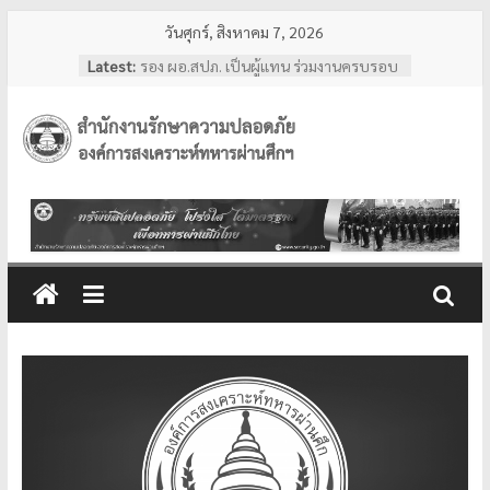
Skip
วันศุกร์, สิงหาคม 7, 2026
to
Latest:
รอง ผอ.สปภ. เป็นผู้แทน ร่วมงานครบรอบ
content
อสมท. คู่สังคมไทย 74 ปี ประจำปี 2569
ผอ.สปภ. เดินทางตรวจเยี่ยมเจ้าหน้าที่
รปภ. ณ ศูนย์การแพทย์ปัญญานันทภิกขุ
สำนักงาน
ชลประทาน มหาวิทยาลัย
ศรีนครินทรวิโรฒ
การทงทะเบียน แอป รปภ.สปภ.
รักษา
เลขานุการ อผศ. และคุณปริศนา กล่ำพินิจ
พร้อมด้วยสื่อมวลชน เข้าเยี่ยมชมสถานฝึก
อบรมหลักสูตรการรักษาความปลอดภัย
ความ
ของโรงเรียนรักษาความปลอดภัย อผศ.
ผอ.สปภ. และ เจ้าหน้าที่จาก สำนักงาน
ปลอดภัย
รักษาความปลอดภัย ตรวจเยี่ยมการปฏิบัติ
งานเจ้าหน้าที่รักษาความปลอดภัย ณ สวน
วชิรเบญจทัศ (สวนรถไฟ)
อผศ.
ทรัพย์สิน
ปลอดภัย