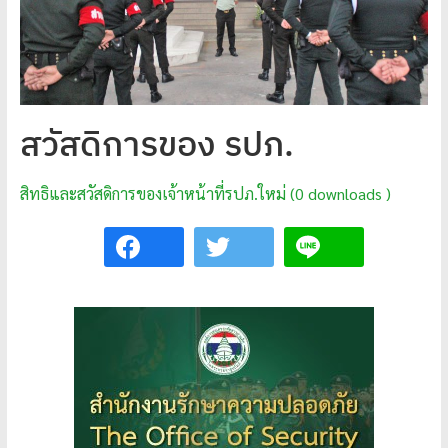
โปร่งใส
ได้
มาตรฐาน
เพื่อ
ทหารผ่านศึก
สวัสดิการของ รปภ.
ไทย
สิทธิและสวัสดิการของเจ้าหน้าที่รปภ.ใหม่ (0 downloads )