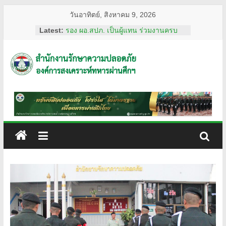
Skip
วันอาทิตย์, สิงหาคม 9, 2026
to
Latest:
รอง ผอ.สปภ. เป็นผู้แทน ร่วมงานครบ
content
รอบ อสมท. คู่สังคมไทย 74 ปี ประจำปี
2569
ผอ.สปภ. เดินทางตรวจเยี่ยมเจ้าหน้าที่
สำนักงาน
รปภ. ณ ศูนย์การแพทย์ปัญญานันทภิกขุ
ชลประทาน มหาวิทยาลัย
ศรีนครินทรวิโรฒ
รักษา
การทงทะเบียน แอป รปภ.สปภ.
เลขานุการ อผศ. และคุณปริศนา กล่ำ
พินิจ พร้อมด้วยสื่อมวลชน เข้าเยี่ยมชม
ความ
สถานฝึกอบรมหลักสูตรการรักษาความ
ปลอดภัย ของโรงเรียนรักษาความ
ปลอดภัย
ปลอดภัย อผศ.
ผอ.สปภ. และ เจ้าหน้าที่จาก สำนักงาน
รักษาความปลอดภัย ตรวจเยี่ยมการ
อผศ.
ปฏิบัติงานเจ้าหน้าที่รักษาความปลอดภัย
ณ สวนวชิรเบญจทัศ (สวนรถไฟ)
ทรัพย์สิน
ปลอดภัย