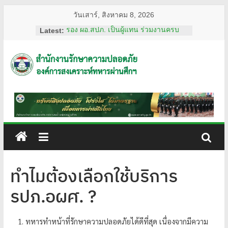
Skip
วันเสาร์, สิงหาคม 8, 2026
to
Latest:
รอง ผอ.สปภ. เป็นผู้แทน ร่วมงานครบ
content
รอบ อสมท. คู่สังคมไทย 74 ปี ประจำปี
2569
ผอ.สปภ. เดินทางตรวจเยี่ยมเจ้าหน้าที่
สำนักงาน
รปภ. ณ ศูนย์การแพทย์ปัญญานันทภิกขุ
ชลประทาน มหาวิทยาลัย
ศรีนครินทรวิโรฒ
รักษา
การทงทะเบียน แอป รปภ.สปภ.
เลขานุการ อผศ. และคุณปริศนา กล่ำ
พินิจ พร้อมด้วยสื่อมวลชน เข้าเยี่ยมชม
ความ
สถานฝึกอบรมหลักสูตรการรักษาความ
ปลอดภัย ของโรงเรียนรักษาความ
ปลอดภัย
ปลอดภัย อผศ.
ผอ.สปภ. และ เจ้าหน้าที่จาก สำนักงาน
ทำไมต้องเลือกใช้บริการ
รักษาความปลอดภัย ตรวจเยี่ยมการ
อผศ.
ปฏิบัติงานเจ้าหน้าที่รักษาความปลอดภัย
รปภ.อผศ. ?
ณ สวนวชิรเบญจทัศ (สวนรถไฟ)
ทรัพย์สิน
ทหารทำหน้าที่รักษาความปลอดภัยได้ดีที่สุด เนื่องจากมีความ
ปลอดภัย