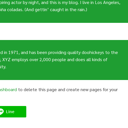
ring actor by night, and this is my blog. I live in Los Angeles,
ña coladas. (And gettin’ caught in the rain.)
in 1971, and has been providing quality doohickeys to the
y, XYZ employs over 2,000 people and does all kinds of
ty.
ashboard
to delete this page and create new pages for your
Line