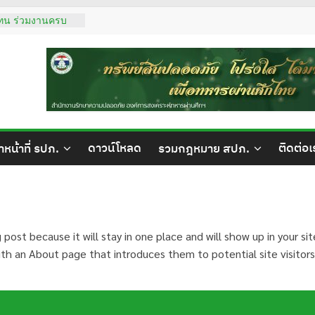
้แทน ร่วมงานครบ
ทย 74 ปี ประจำปี
ยี่ยมเจ้าหน้าที่
ย์ปัญญานันทภิกขุ
าลัย
รปภ.สปภ.
คุณปริศนา กล่ำ
ดาวน์โหลด
ติดต่อเ
้าหน้าที่ รปภ.
รวมกฎหมาย สปภ.
วลชน เข้าเยี่ยมชม
ตรการรักษาความ
ยนรักษาความ
าที่จาก สำนักงาน
รวจเยี่ยมการ
ี่รักษาความปลอดภัย
 post because it will stay in one place and will show up in your sit
 (สวนรถไฟ)
th an About page that introduces them to potential site visitors