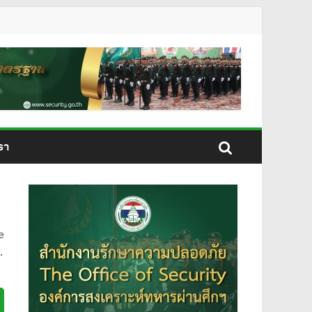
รา
e
.