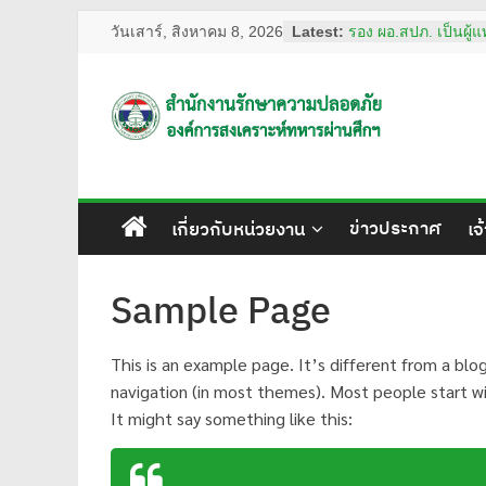
Skip
วันเสาร์, สิงหาคม 8, 2026
Latest:
รอง ผอ.สปภ. เป็นผู
to
รอบ อสมท. คู่สังคมไ
content
2569
ผอ.สปภ. เดินทางตรวจเ
สำนักงาน
รปภ. ณ ศูนย์การแพท
ชลประทาน มหาวิทย
ศรีนครินทรวิโรฒ
รักษา
การทงทะเบียน แอป 
เลขานุการ อผศ. และ
ข่าวประกาศ
เกี่ยวกับหน่วยงาน
เจ
พินิจ พร้อมด้วยสื่อม
ความ
สถานฝึกอบรมหลักสู
ปลอดภัย ของโรงเรี
ปลอดภัย อผศ.
Sample Page
ปลอดภัย
ผอ.สปภ. และ เจ้าหน้
รักษาความปลอดภัย ต
อผศ.
ปฏิบัติงานเจ้าหน้าท
This is an example page. It’s different from a blog
ณ สวนวชิรเบญจทัศ
navigation (in most themes). Most people start wi
It might say something like this:
ทรัพย์สิน
ปลอดภัย
โปร่งใส