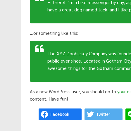
Hi there! I’m a bike messenger by day, aspi
ได้
have a great dog named Jack, and I like pi
มาตรฐาน
เพื่อ
ทหารผ่านศึก
…or something like this:
ไทย
The XYZ Doohickey Company was founded 
public ever since. Located in Gotham Cit
awesome things for the Gotham communi
As a new WordPress user, you should go to
your d
content. Have fun!
Facebook
Twitter