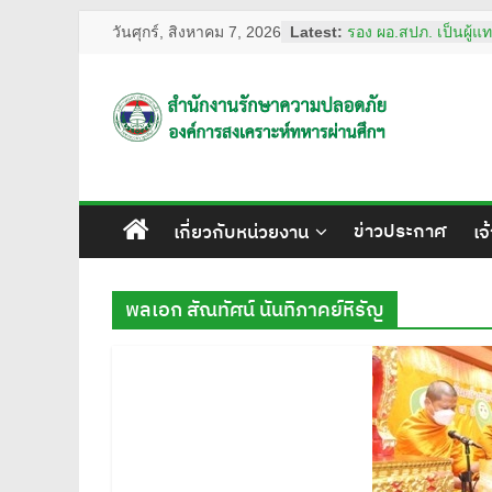
Skip
วันศุกร์, สิงหาคม 7, 2026
Latest:
รอง ผอ.สปภ. เป็นผู้
to
รอบ อสมท. คู่สังคมไท
content
2569
ผอ.สปภ. เดินทางตรวจเย
สำนักงาน
รปภ. ณ ศูนย์การแพทย
ชลประทาน มหาวิทยา
ศรีนครินทรวิโรฒ
รักษา
การทงทะเบียน แอป 
เลขานุการ อผศ. และ
ข่าวประกาศ
เกี่ยวกับหน่วยงาน
เจ
พินิจ พร้อมด้วยสื่อมว
ความ
สถานฝึกอบรมหลักสู
ปลอดภัย ของโรงเรีย
ปลอดภัย อผศ.
ปลอดภัย
พลเอก สัณทัศน์ นันทิภาคย์หิรัญ
ผอ.สปภ. และ เจ้าหน้า
รักษาความปลอดภัย ต
อผศ.
ปฏิบัติงานเจ้าหน้าที
ณ สวนวชิรเบญจทัศ 
ทรัพย์สิน
ปลอดภัย
โปร่งใส