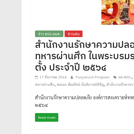
ได้
มาตรฐาน
เพื่อ
ทหารผ่านศึก
ข่าว สปภ.อผศ.
ข่าวเด่น
ไทย
สำนักงานรักษาความปลอ
ทหารผ่านศึก ในพระบรมรา
ตั้ง ประจำปี ๒๕๖๔
,
17 ธันวาคม 2564
Punyanuch Pimpisan
ผอ.สปภ.
,
,
ทหารผ่านศึก
พลเอก สัณทัศน์ นันทิภาคย์หิรัญ
สำนักงานรักษาคว
สำนักงานรักษาความปลอดภัย องค์การสงเคราะห์ทหารผ
๒๕๖๔
Read more