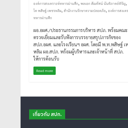
,
,
องค์การสงเคราะห์ทหารผ่านศึก
พลเอก สัณทัศน์ นันทิภาคย์หิรัญ
,
,
โท พสิษฐ์ เพชรหลิม
สำนักงานรักษาความปลอดภัย
องค์การสงเคร
ทหารผ่านศึก
ผอ.อผศ./ประธานกรรมการบริหาร สปภ. พร้อมคณะ 
ตรวจเยี่ยมและรับฟังการบรรยายสรุปภารกิจของ
สปภ.อผศ. และโรงเรียนฯ อผศ. โดยมี พ.ท.พสิษฐ์ เ
หลิม ผอ.สปภ. พร้อมผู้บริหารและเจ้าหน้าที่ สปภ.
ให้การต้อนรับ
Read more
เกี่ยวกับ สปภ.