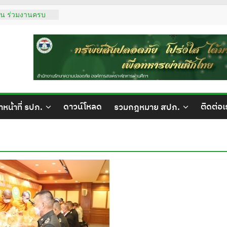
แทน ร่วมงานครบ
ย 74 ปี ประจำปี
ี่ยมเจ้าหน้าที่
์ปัญญานันทภิกขุ
ลัย
รปภ.สปภ.
คุณปริศนา กล่ำ
ดาวน์โหลด
ติดต่อเ
้าหน้าที่ รปภ.
รวมกฎหมาย สปภ.
ลชน เข้าเยี่ยมชม
ตรการรักษาความ
นรักษาความ
ที่จาก สำนักงาน
รวจเยี่ยมการ
่รักษาความปลอดภัย
(สวนรถไฟ)