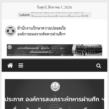
Skip
วันศุกร์, สิงหาคม 7, 2026
to
ผอ.สปภ. และ เจ้าหน้าที่จาก สำนักงาน
Latest:
content
รักษาความปลอดภัย ตรวจเยี่ยมการปฏิบัติ
งานเจ้าหน้าที่รักษาความปลอดภัย ณ สวน
วชิรเบญจทัศ (สวนรถไฟ)
สำนักงาน
รอง ผอ.สปภ. เป็นผู้แทน ร่วมงานครบรอบ
อสมท. คู่สังคมไทย 74 ปี ประจำปี 2569
ผอ.สปภ. เดินทางตรวจเยี่ยมเจ้าหน้าที่
รักษา
รปภ. ณ ศูนย์การแพทย์ปัญญานันทภิกขุ
ชลประทาน มหาวิทยาลัย
ศรีนครินทรวิโรฒ
ความ
การทงทะเบียน แอป รปภ.สปภ.
เลขานุการ อผศ. และคุณปริศนา กล่ำพินิจ
พร้อมด้วยสื่อมวลชน เข้าเยี่ยมชมสถานฝึก
ปลอดภัย
อบรมหลักสูตรการรักษาความปลอดภัย
ของโรงเรียนรักษาความปลอดภัย อผศ.
อผศ.
ทรัพย์สิน
ปลอดภัย