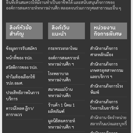
อื่นที่เห็นสมควรให้มีงานทำเป็นอาชีพได้ และสนับสนุนกิจการของ
องค์การสงเคราะห์ทหารผ่านศึก ตลอดจนร่วมการกุศลสาธารณะอื่น ๆ
ลิงค์หัวข้อ
ลิงค์เว็บ
หน่วยงาน
สำคัญ
แนะนำ
กิจการพิเศษ
ข้อมูลการรับสมัคร
กระทรวงกลาโหม
สำนักงานกิจการ
ศาลหลักเมือง
หน้าที่ของ รปภ.
องค์การสงเคราะห์
ทหารผ่านศึก ฯ
สำนักงานกิจการ
สวัสดิการของ รปภ.
เกษตรอุตสาหกรรม
โรงพยาบาล
และบริการ ฯ
ทำไมต้องเลือกใช้
ทหารผ่านศึก
รปภ.อผศ.
สำนักงานกิจการโรง
สมาคมแม่บ้าน
พิมพ์
ประสิทธิภาพในการ
ทหารผ่านศึก
บริการ
สำนักงานกิจการ
ร้านค้า 1 นิคม 1
โรงงานในอารักษ์
ดาวน์โหลด ฎีกา/
ผลิตภัณฑ์
ตารางเวร
สำนักงาน จัดจำหน่าย
มูลนิธิสงเคราะห์
สลากกินแบ่งและบุหรี่
ทหารผ่านศึก ฯ
สำนักงานกิจการ