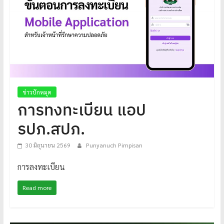
โปร่งใส
ได้
มาตรฐาน
เพื่อ
ทหารผ่านศึก
ไทย
ข่าวปักหมุด
การทงทะเบียน แอป
รปภ.สปภ.
30 มิถุนายน 2569
Punyanuch Pimpisan
การลงทะเบียน
Read more