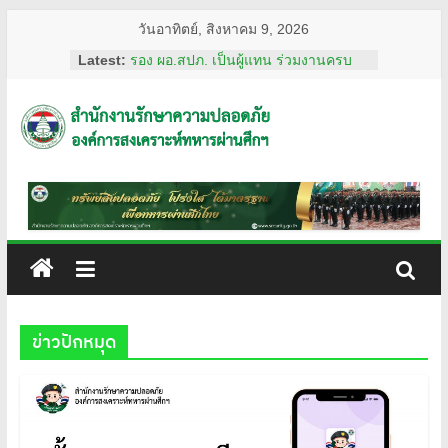
Skip
วันอาทิตย์, สิงหาคม 9, 2026
to
ผอ.สปภ. และ เจ้าหน้าที่จาก สำนักงาน
Latest:
content
รักษาความปลอดภัย ตรวจเยี่ยมการ
ปฏิบัติงานเจ้าหน้าที่รักษาความปลอดภัย
ณ สวนวชิรเบญจทัศ (สวนรถไฟ)
สำนักงาน
รอง ผอ.สปภ. เป็นผู้แทน ร่วมงานครบ
รอบ อสมท. คู่สังคมไทย 74 ปี ประจำปี
2569
รักษา
ผอ.สปภ. เดินทางตรวจเยี่ยมเจ้าหน้าที่
รปภ. ณ ศูนย์การแพทย์ปัญญานันทภิกขุ
ชลประทาน มหาวิทยาลัย
ความ
ศรีนครินทรวิโรฒ
การทงทะเบียน แอป รปภ.สปภ.
เลขานุการ อผศ. และคุณปริศนา กล่ำ
ปลอดภัย
พินิจ พร้อมด้วยสื่อมวลชน เข้าเยี่ยมชม
สถานฝึกอบรมหลักสูตรการรักษาความ
ข่าวปักหมุด
อผศ.
ปลอดภัย ของโรงเรียนรักษาความ
ปลอดภัย อผศ.
ทรัพย์สิน
ปลอดภัย