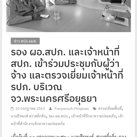
โปร่งใส
ได้
มาตรฐาน
เพื่อ
ทหารผ่านศึก
ข่าว สปภ.อผศ.
ไทย
รอง ผอ.สปภ. และเจ้าหน้าที่
สปภ. เข้าร่วมประชุมกับผู้ว่า
จ้าง และตรวจเยี่ยมเจ้าหน้าที่
รปภ. บริเวณ
จว.พระนครศรีอยุธยา
,
20 กรกฎาคม 2563
Punyanuch Pimpisan
ตรวจเยี่ยมพื้นที่
,
,
,
นายธีรพงศ์ สวาสดิ์กลิ่น
รอง ผอ.สปภ.
เจ้าหน้าที่รักษาความปลอดภัย
เจ้า
หน้าที่สำนักงานรักษาความปลอดภัย
เมื่อวันที่ ๑๐ กรกฎาคม ๒๕๖๓ นายธีรพงศ์ สวาสดิ์กลิ่น รอง