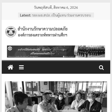
Skip
วันพฤหัสบดี, สิงหาคม 6, 2026
to
ผอ.สปภ. และ เจ้าหน้าที่จาก สำนักงาน
Latest:
รักษาความปลอดภัย ตรวจเยี่ยมการปฏิบัติ
content
งานเจ้าหน้าที่รักษาความปลอดภัย ณ สวน
วชิรเบญจทัศ (สวนรถไฟ)
รอง ผอ.สปภ. เป็นผู้แทน ร่วมงานครบรอบ
สำนักงาน
อสมท. คู่สังคมไทย 74 ปี ประจำปี 2569
ผอ.สปภ. เดินทางตรวจเยี่ยมเจ้าหน้าที่
รปภ. ณ ศูนย์การแพทย์ปัญญานันทภิกขุ
รักษา
ชลประทาน มหาวิทยาลัย
ศรีนครินทรวิโรฒ
ความ
การทงทะเบียน แอป รปภ.สปภ.
เลขานุการ อผศ. และคุณปริศนา กล่ำพินิจ
พร้อมด้วยสื่อมวลชน เข้าเยี่ยมชมสถานฝึก
ปลอดภัย
อบรมหลักสูตรการรักษาความปลอดภัย
ของโรงเรียนรักษาความปลอดภัย อผศ.
อผศ.
ทรัพย์สิน
ปลอดภัย