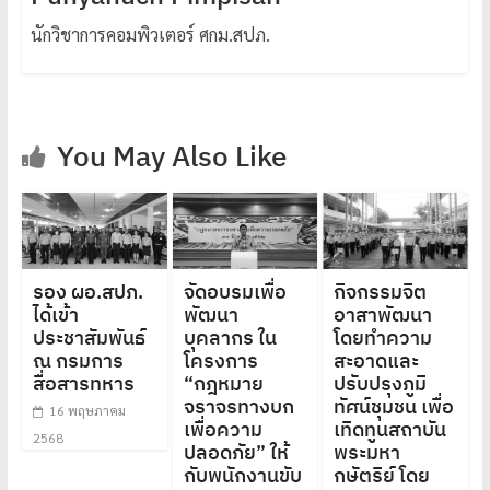
นักวิชาการคอมพิวเตอร์ ศกม.สปภ.
You May Also Like
รอง ผอ.สปภ.
จัดอบรมเพื่อ
กิจกรรมจิต
ได้เข้า
พัฒนา
อาสาพัฒนา
ประชาสัมพันธ์
บุคลากร ใน
โดยทำความ
ณ กรมการ
โครงการ
สะอาดและ
สื่อสารทหาร
“กฎหมาย
ปรับปรุงภูมิ
จราจรทางบก
ทัศน์ชุมชน เพื่อ
16 พฤษภาคม
เพื่อความ
เทิดทูนสถาบัน
2568
ปลอดภัย” ให้
พระมหา
กับพนักงานขับ
กษัตริย์ โดย